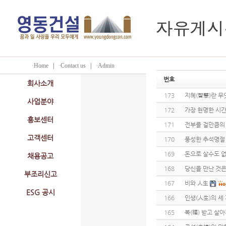
·Home
|
·Contact us
|
·Admin
번호
회사소개
173
지혜(智慧)란 무
사업분야
172
가장 현명한 시간
홍보센터
171
전부를 걸만큼의
고객센터
170
풍성한 추석명절
169
돈으로 살수도 없
채용공고
168
당신을 만난 것
부조리신고
167
비와 人生
ESG 공시
166
인생(人生)의 세
165
복(福) 받고 살