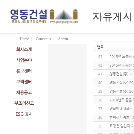
·Home
|
·Contact us
|
·Admin
번호
회사소개
43
2015년 도봉산 산
사업분야
42
2015년 도봉산 산
홍보센터
41
영동건설(주) 20
고객센터
40
영동건설(주) 20
39
영동건설(주) 20
채용공고
38
2014년도 끝을
부조리신고
37
변화에대처하는 
ESG 공시
36
한평생시계를...
35
표정은 말한다