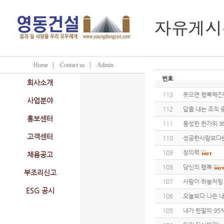
·Home
|
·Contact us
|
·Admin
번호
회사소개
113
웃으면 행복해진
사업분야
112
답을 내는 조직 
홍보센터
111
풍성한 한가위 
고객센터
110
성공한사람보다는
109
창의력
채용공고
108
당신의 행복
부조리신고
107
사람이 하늘처럼
ESG 공시
106
오늘보다 나은 
105
내가 한말의 95