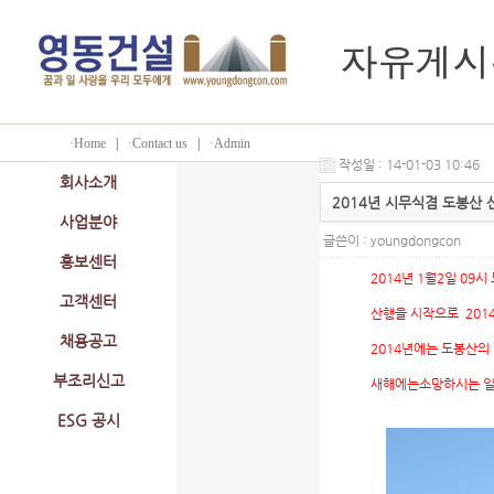
·Home
|
·Contact us
|
·Admin
작성일 : 14-01-03 10:46
회사소개
2014년 시무식겸 도봉산 산행
사업분야
글쓴이 :
youngdongcon
홍보센터
2014년 1월2일 09시
고객센터
산행을 시작으로 2014년
채용공고
2014년에는 도봉산의 정
부조리신고
새해에는소망하시는 일 모
ESG 공시